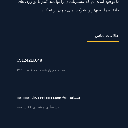
ما بوجود آمده ایم که مشتریانمان را توانمند کنیم تا نوآوری های
خلاقانه را به بهترین شرکت های جهان ارائه کنند.
اطلاعات تماس
09124216648
شنبه - چهارشنبه: ۸:۰۰ – ۲۱:۰۰
nariman.hosseinmirzaei@gmail.com
پشتیبانی مشتری ۲۴ ساعته